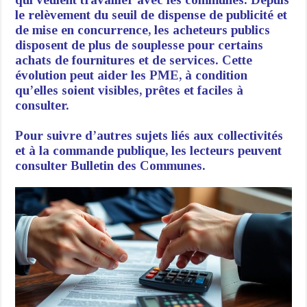
le relèvement du seuil de dispense de publicité et
de mise en concurrence, les acheteurs publics
disposent de plus de souplesse pour certains
achats de fournitures et de services. Cette
évolution peut aider les PME, à condition
qu’elles soient visibles, prêtes et faciles à
consulter.
Pour suivre d’autres sujets liés aux collectivités
et à la commande publique, les lecteurs peuvent
consulter
Bulletin des Communes.