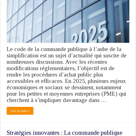
commande
publique
à
l’aube
de
la
simplification
:
enjeux
Le code de la commande publique à l’aube de la
et
simplification est un sujet d’actualité qui suscite de
perspectives
nombreuses discussions. Avec les récentes
en
modifications réglementaires, l’objectif est de
2025
rendre les procédures d’achat public plus
accessibles et efficaces. En 2025, plusieurs enjeux
économiques et sociaux se dessinent, notamment
pour les petites et moyennes entreprises (PME) qui
cherchent à s’impliquer davantage dans …
Lire la suite »
Stratégies innovantes : La commande publique