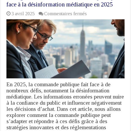
face à la désinformation médiatique en 2025
sur
3 avril 2025
Commentaires fermés
Stratégies
innovantes
:
La
commande
publique
face
à
la
désinformation
médiatique
en
2025
En 2025, la commande publique fait face à de
nombreux défis, notamment la désinformation
médiatique. Les informations erronées peuvent nuire
à la confiance du public et influencer négativement
les décisions d’achat. Dans cet article, nous allons
explorer comment la commande publique peut
s’adapter et répondre à ces défis grâce à des
stratégies innovantes et des réglementations