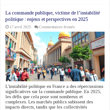
La commande publique, victime de l’instabilité
politique : enjeux et perspectives en 2025
sur
17 avril 2025
Commentaires fermés
La
commande
publique,
victime
de
l’instabilité
politique
:
enjeux
et
perspectives
en
2025
L’instabilité politique en France a des répercussions
significatives sur la commande publique. En 2025,
les défis que cela pose sont nombreux et
complexes. Les marchés publics subissent des
impacts directs, tandis que les collectivités