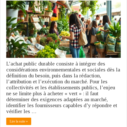
public
durable
:
comment
intégrer
la
transition
écologique
dans
ses
marchés
?
L’achat public durable consiste à intégrer des
considérations environnementales et sociales dès la
définition du besoin, puis dans la rédaction,
l’attribution et l’exécution du marché. Pour les
collectivités et les établissements publics, l’enjeu
ne se limite plus à acheter « vert » : il faut
déterminer des exigences adaptées au marché,
identifier les fournisseurs capables d’y répondre et
vérifier les …
Lire la suite »