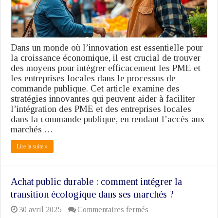
des
entreprises
locales
dans
la
Dans un monde où l’innovation est essentielle pour
commande
la croissance économique, il est crucial de trouver
publique
des moyens pour intégrer efficacement les PME et
les entreprises locales dans le processus de
commande publique. Cet article examine des
stratégies innovantes qui peuvent aider à faciliter
l’intégration des PME et des entreprises locales
dans la commande publique, en rendant l’accès aux
marchés …
Lire la suite »
Achat public durable : comment intégrer la
transition écologique dans ses marchés ?
sur
30 avril 2025
Commentaires fermés
Achat