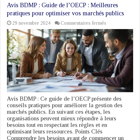
Avis BDMP : Guide de l’OECP : Meilleures
pratiques pour optimiser vos marchés publics
sur
29 novembre 2024
Commentaires fermés
Avis
BDMP
:
Guide
de
l’OECP
:
Meilleures
pratiques
pour
optimiser
vos
marchés
Avis BDMP : Ce guide de l’OECP présente des
publics
conseils pratiques pour améliorer la gestion des
marchés publics. En suivant ces étapes, les
organisations peuvent mieux répondre à leurs
besoins tout en respectant les règles et en
optimisant leurs ressources. Points Clés
Comprendre les besoins avant de commencer un