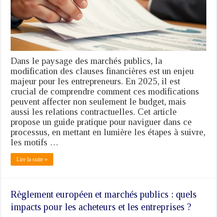
public
:
Guide
pratique
pour
les
entrepreneurs
Dans le paysage des marchés publics, la
en
modification des clauses financières est un enjeu
2025
majeur pour les entrepreneurs. En 2025, il est
crucial de comprendre comment ces modifications
peuvent affecter non seulement le budget, mais
aussi les relations contractuelles. Cet article
propose un guide pratique pour naviguer dans ce
processus, en mettant en lumière les étapes à suivre,
les motifs …
Lire la suite »
Règlement européen et marchés publics : quels
impacts pour les acheteurs et les entreprises ?