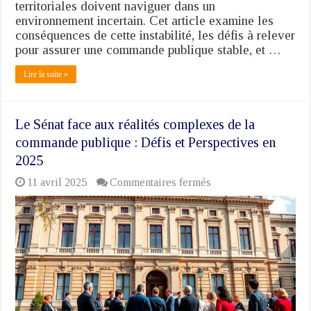
territoriales doivent naviguer dans un
environnement incertain. Cet article examine les
conséquences de cette instabilité, les défis à relever
pour assurer une commande publique stable, et …
Lire la suite »
Le Sénat face aux réalités complexes de la
commande publique : Défis et Perspectives en
2025
sur
11 avril 2025
Commentaires fermés
Le
Sénat
face
aux
réalités
complexes
de
la
commande
publique