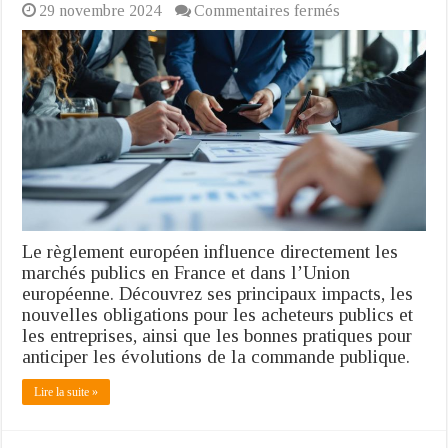
sur
29 novembre 2024
Commentaires fermés
Règlement
européen
et
marchés
publics
:
quels
impacts
pour
les
acheteurs
et
les
Le règlement européen influence directement les
entreprises
marchés publics en France et dans l’Union
?
européenne. Découvrez ses principaux impacts, les
nouvelles obligations pour les acheteurs publics et
les entreprises, ainsi que les bonnes pratiques pour
anticiper les évolutions de la commande publique.
Lire la suite »