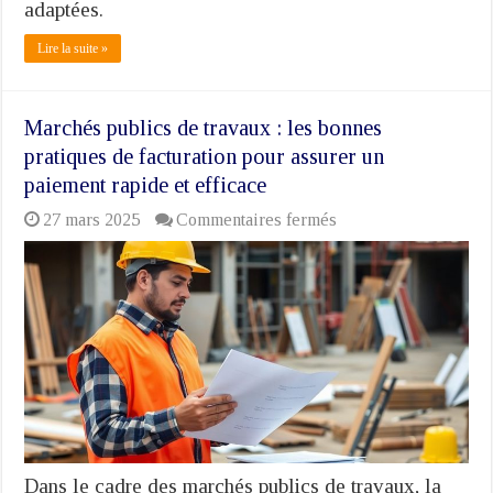
adaptées.
Lire la suite »
Marchés publics de travaux : les bonnes
pratiques de facturation pour assurer un
paiement rapide et efficace
sur
27 mars 2025
Commentaires fermés
Marchés
publics
de
travaux
:
les
bonnes
pratiques
de
facturation
pour
assurer
un
Dans le cadre des marchés publics de travaux, la