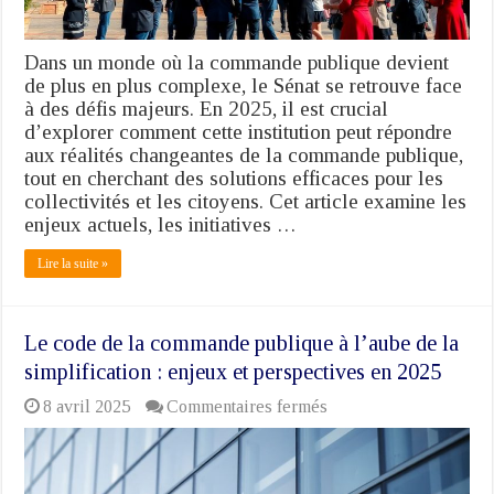
:
Défis
et
Dans un monde où la commande publique devient
Perspectives
de plus en plus complexe, le Sénat se retrouve face
en
à des défis majeurs. En 2025, il est crucial
2025
d’explorer comment cette institution peut répondre
aux réalités changeantes de la commande publique,
tout en cherchant des solutions efficaces pour les
collectivités et les citoyens. Cet article examine les
enjeux actuels, les initiatives …
Lire la suite »
Le code de la commande publique à l’aube de la
simplification : enjeux et perspectives en 2025
sur
8 avril 2025
Commentaires fermés
Le
code
de
la