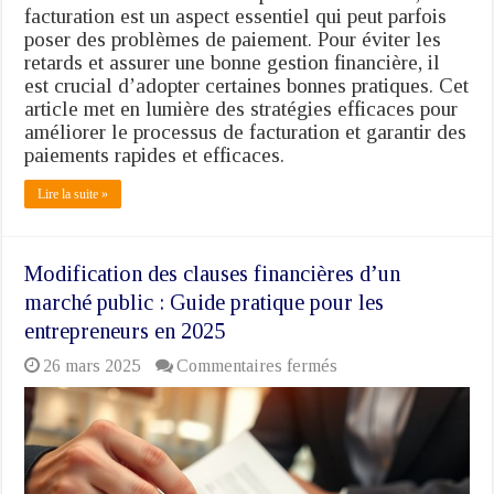
paiement
facturation est un aspect essentiel qui peut parfois
rapide
poser des problèmes de paiement. Pour éviter les
et
retards et assurer une bonne gestion financière, il
efficace
est crucial d’adopter certaines bonnes pratiques. Cet
article met en lumière des stratégies efficaces pour
améliorer le processus de facturation et garantir des
paiements rapides et efficaces.
Lire la suite »
Modification des clauses financières d’un
marché public : Guide pratique pour les
entrepreneurs en 2025
sur
26 mars 2025
Commentaires fermés
Modification
des
clauses
financières
d’un
marché