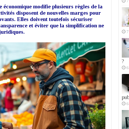
7
vie économique modifie plusieurs règles de la
tivités disposent de nouvelles marges pour
vants. Elles doivent toutefois sécuriser
ransparence et éviter que la simplification ne
juridiques.
7
?
6
pub
6