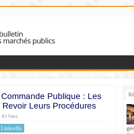
Ré
La Commande Publique : Les
nt Revoir Leurs Procédures
83 Vues
LinkedIn
géo