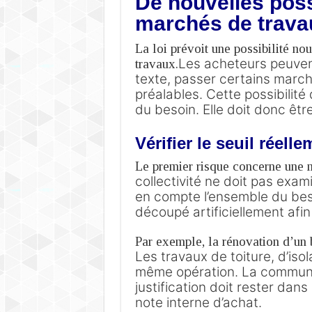
De nouvelles poss
marchés de trava
La loi prévoit une possibilité no
Les acheteurs peuvent
travaux.
texte, passer certains march
préalables.
Cette possibilit
du besoin.
Elle doit donc êtr
Vérifier le seuil réell
Le premier risque concerne une 
collectivité ne doit pas exam
en compte l’ensemble du bes
découpé artificiellement afin
Par exemple, la rénovation d’un b
Les travaux de toiture, d’isol
même opération.
La commune 
justification doit rester dans
note interne d’achat.