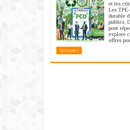
et les cr
Les TPE-
durable d
publics. 
pour répo
explore 
offres po
Lire la suite »