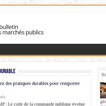
durable
Ré
z des pratiques durables pour remporter
sur
més
Avis
géo
P : Le code de la commande publique évolue
BDMP