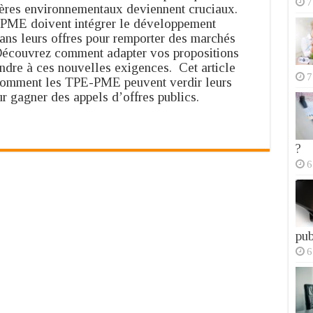
7
itères environnementaux deviennent cruciaux.
:
PME doivent intégrer le développement
TPE-
PME
ans leurs offres pour remporter des marchés
:
Découvrez comment adapter vos propositions
adoptez
ndre à ces nouvelles exigences. Cet article
des
7
comment les TPE-PME peuvent verdir leurs
pratiques
ur gagner des appels d’offres publics.
durables
pour
remporter
des
?
marchés
publics
6
pub
6