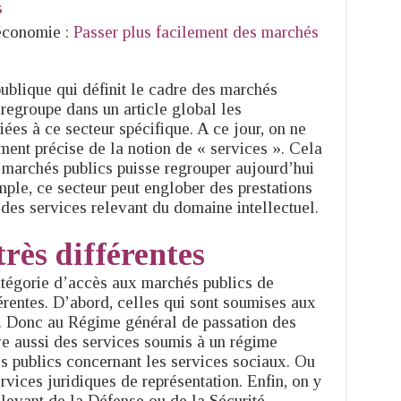
s
’économie :
Passer plus facilement des marchés
blique qui définit le cadre des marchés
l regroupe dans un article global les
ées à ce secteur spécifique. A ce jour, on ne
ment précise de la notion de « services ». Cela
 marchés publics puisse regrouper aujourd’hui
mple, ce secteur peut englober des prestations
 des services relevant du domaine intellectuel.
très différentes
catégorie d’accès aux marchés publics de
férentes. D’abord, celles qui sont soumises aux
. Donc au Régime général de passation des
e aussi des services soumis à un régime
s publics concernant les services sociaux. Ou
vices juridiques de représentation. Enfin, on y
levant de la Défense ou de la Sécurité.