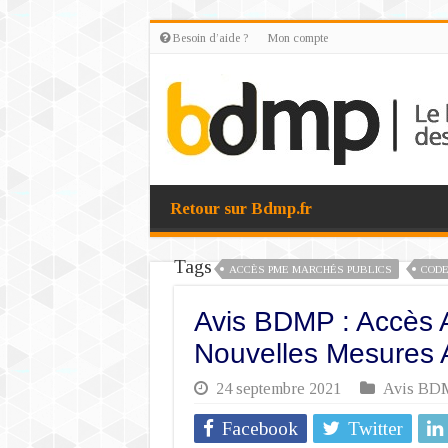
Besoin d’aide ?
Mon compte
Retour sur Bdmp.fr
Tags
ACCÈS PME MARCHÉS PUBLICS
CODE
Avis BDMP : Accès 
Nouvelles Mesures 
24 septembre 2021
Avis BD
Facebook
Twitter