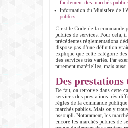
facilement des marchés public
Information du Ministère de l
publics
C’est le Code de la commande pu
publics de services. Pour cela, i
précédentes réglementations dédi
dispose pas d’une définition vrai
explique que cette catégorie des
des services très variés. Par exe
purement matérielles, mais aussi
Des prestations 
De fait, on retrouve dans cette 
services des prestations très dif
règles de la commande publique
marchés publics. Mais on y trouv
assoupli. Notamment, les marché
encore les marchés publics de ser
trouve également des services re