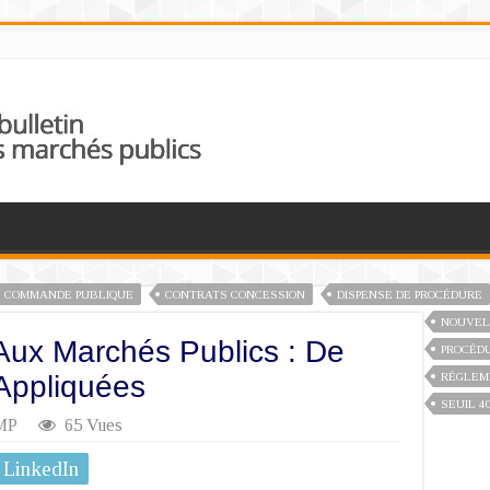
 COMMANDE PUBLIQUE
CONTRATS CONCESSION
DISPENSE DE PROCÉDURE
NOUVEL
Aux Marchés Publics : De
PROCÉD
Appliquées
RÉGLEM
SEUIL 4
MP
65 Vues
LinkedIn