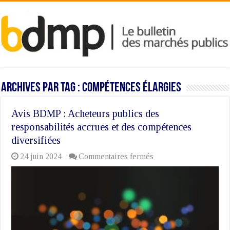
Archives par tag :
compétences élargies
Avis BDMP : Acheteurs publics des
responsabilités accrues et des compétences
diversifiées
sur
24 juin 2024
Commentaires fermés
Avis
BDMP
:
Acheteurs
publics
des
responsabilités
accrues