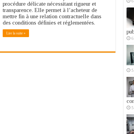
6
procédure délicate nécessitant rigueur et
Marché
transparence. Elle permet à l’acheteur de
Public
:
mettre fin à une relation contractuelle dans
Résiliation
des conditions définies et réglementées.
d’un
pub
marché,
Lire la suite »
les
6
conditions
et
procédures
5
con
5