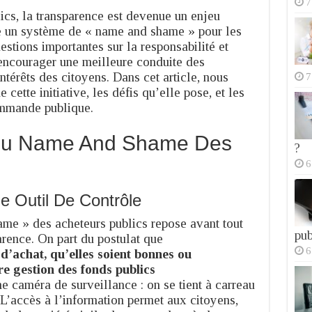
7
cs, la transparence est devenue un enjeu
ce un système de « name and shame » pour les
stions importantes sur la responsabilité et
 encourager une meilleure conduite des
ntérêts des citoyens. Dans cet article, nous
7
cette initiative, les défis qu’elle pose, et les
ommande publique.
Du Name And Shame Des
?
6
 Outil De Contrôle
ame » des acheteurs publics repose avant tout
pub
parence. On part du postulat que
6
d’achat, qu’elles soient bonnes ou
re gestion des fonds publics
e caméra de surveillance : on se tient à carreau
 L’accès à l’information permet aux citoyens,