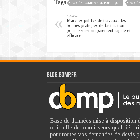
Tags
ACCÈS COMMANDE PUBLIQUE
ACCÈS
Précédent
Marchés publics de travaux : les
bonnes pratiques de facturation
pour assurer un paiement rapide et
efficace
Blog.bdmp.fr
Base de données mise à disposition d
officielle de fournisseurs qualifiés 
pour toutes vos demandes de devis p