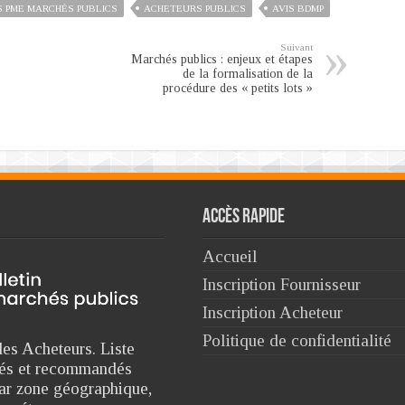
 PME MARCHÉS PUBLICS
ACHETEURS PUBLICS
AVIS BDMP
Suivant
Marchés publics : enjeux et étapes
de la formalisation de la
procédure des « petits lots »
Accès rapide
Accueil
Inscription Fournisseur
Inscription Acheteur
Politique de confidentialité
es Acheteurs. Liste
triés et recommandés
ar zone géographique,