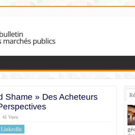
Ré
d Shame » Des Acheteurs
Perspectives
41 Vues
LinkedIn
géo